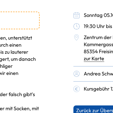
Sonntag 05.
19:30 Uhr bis
Zentrum der 
n, unterstützt
Kammergass
urch einen
85354 Freisi
is zu lauterer
zur Karte
igert, um danach
hliger
ir einen
Andrea Schwa
Kursgebühr 1
der falsch gibt's
er mit Socken, mit
Zurück zur Übers