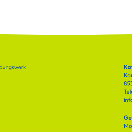
Kat
Ka
853
Tel
in
Ge
Mon