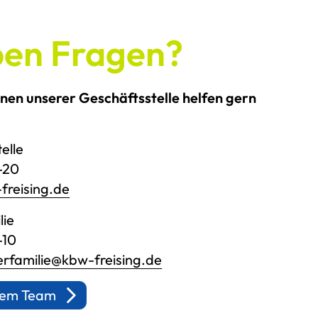
ben Fragen?
nnen unserer Geschäftsstelle helfen gern
elle
3-20
freising.de
lie
-10
rfamilie@kbw-freising.de
erem Team