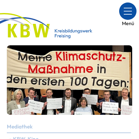
Menü
Mediathek
› KBW-Kino