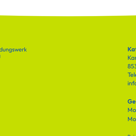
Kat
Ka
853
Tel
in
Ge
Mon
Mo