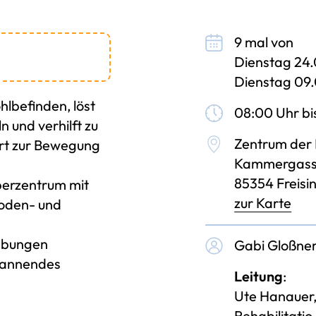
9 mal von
Dienstag 24.
Dienstag 09
hlbefinden, löst
08:00 Uhr bi
 und verhilft zu
Zentrum der 
ert zur Bewegung
Kammergass
85354 Freisi
rperzentrum mit
zur Karte
oden- und
 Übungen
Gabi Gloßner
spannendes
Leitung
:
Ute Hanauer,
Rehabilitatio