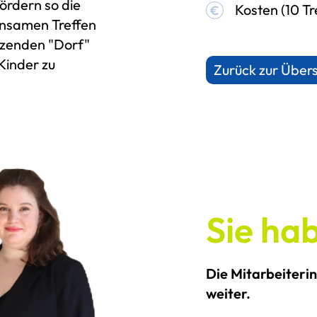
fördern so die
Kosten (10 Tr
einsamen Treffen
ützenden "Dorf"
Kinder zu
Zurück zur Übers
Sie ha
Die Mitarbeiteri
weiter.