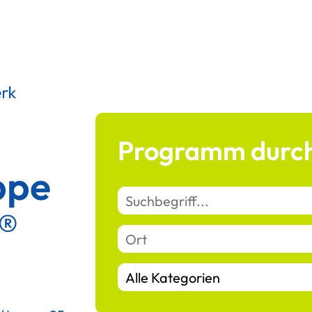
Programm durch
ppe
t®