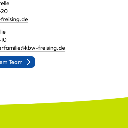
elle
3-20
freising.de
lie
-10
rfamilie@kbw-freising.de
erem Team