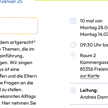
/Januar 25
10 mal von
Montag 28.0
Montag 14.0
h dem artgerecht®
09:30 Uhr bi
le Themen, die im
Raum 2
teinführung,
Kammergass
gen. Wir singen
85356 Freisi
 ist eine
zur Karte
n und die Eltern
re Fragen an die
 zu stellen.
Leitung
:
bekannten Alltags
Andrea Dannh
. Hier nehmen Sie