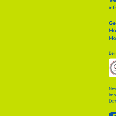
Tel
in
Ge
Mon
Mo
Bei
New
Imp
Dat