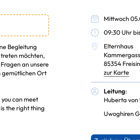
Mittwoch 05
09:30 Uhr bis
Elternhaus
hne Begleitung
Kammergass
t treten möchten,
85354 Freisi
, Fragen an unsere
zur Karte
n gemütlichen Ort
Leitung
:
e you can meet
Huberta von 
is the right thing
Uwoghiren Gi